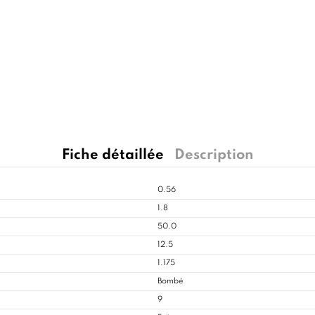
Fiche détaillée
Description
0.56
1.8
50.0
12.5
1.175
Bombé
9