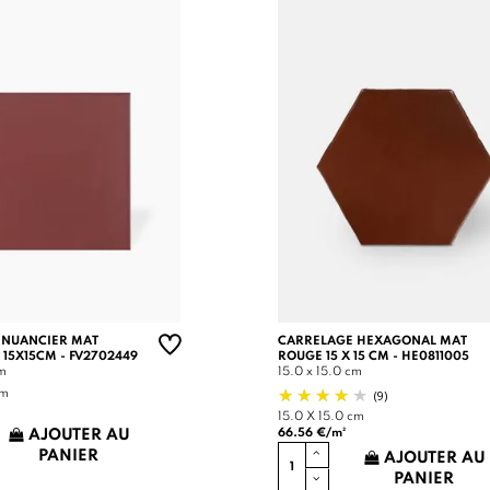
 NUANCIER MAT
CARRELAGE HEXAGONAL MAT
 15X15CM - FV2702449
ROUGE 15 X 15 CM - HE0811005
cm
15.0 x 15.0 cm
(9)
cm
15.0 X 15.0 cm
66.56 €/m²
AJOUTER AU
PANIER
AJOUTER AU
PANIER