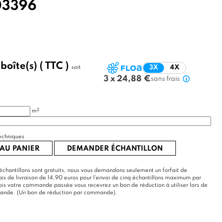
3396
/
boîte(s)
( TTC )
soit
3X
4X
3 x 24,88 €
sans frais
2
m
echniques
AU PANIER
DEMANDER ÉCHANTILLON
échantillons sont gratuits, nous vous demandons seulement un forfait de
rais de livraison de 14,90 euros pour l'envoi de cinq échantillons maximum par
s votre commande passée vous recevrez un bon de réduction à utiliser lors de
mande. (Un bon de réduction par commande).