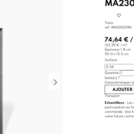
MA230
Traits
ref:
MA2303396
74,64 €
2
133,29 € / m
Épaisseur
1.8 cm
50.0 x 12.5 cm
Surface:
Quantité:
boîte(s)
?
Caractéristiques t
AJOUTER 
Transport
Echantillons
: Les 
participation au f
commande. Une foi
votre future com