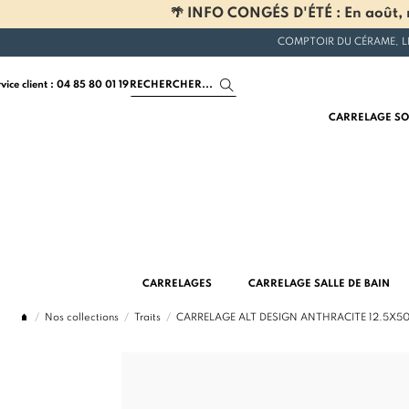
🌴 INFO CONGÉS D'ÉTÉ : En août, n
COMPTOIR DU CÉRAME, L
rvice client : 04 85 80 01 19
CARRELAGE SO
CARRELAGES
CARRELAGE SALLE DE BAIN
Nos collections
Traits
CARRELAGE ALT DESIGN ANTHRACITE 12.5X5