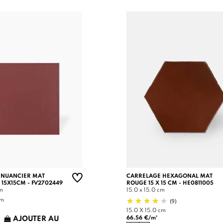
 NUANCIER MAT
CARRELAGE HEXAGONAL MAT
 15X15CM - FV2702449
ROUGE 15 X 15 CM - HE0811005
cm
15.0 x 15.0 cm
(9)
cm
15.0 X 15.0 cm
66.56 €/m²
AJOUTER AU