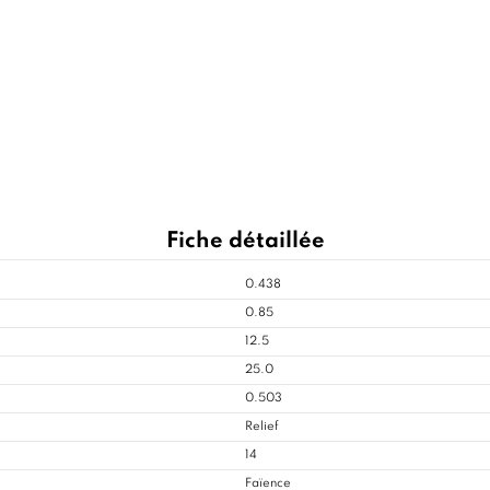
Fiche détaillée
0.438
0.85
12.5
25.0
0.503
Relief
14
Faïence