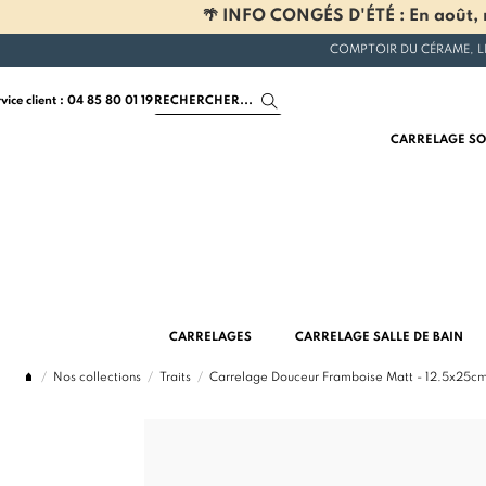
🌴 INFO CONGÉS D'ÉTÉ : En août, n
COMPTOIR DU CÉRAME, L
rvice client : 04 85 80 01 19
CARRELAGE SO
CARRELAGES
CARRELAGE SALLE DE BAIN
Nos collections
Traits
Carrelage Douceur Framboise Matt - 12.5x25c