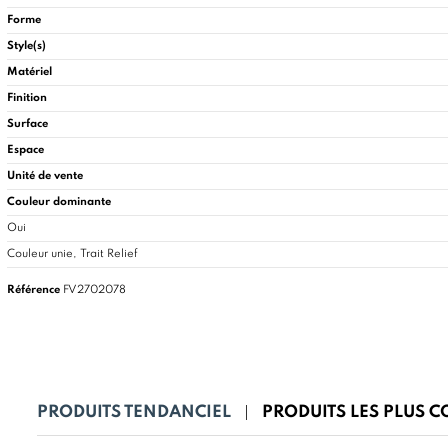
Forme
Style(s)
Matériel
Finition
Surface
Espace
Unité de vente
Couleur dominante
Oui
Couleur unie, Trait Relief
Référence
FV2702078
PRODUITS TENDANCIEL
PRODUITS LES PLUS 