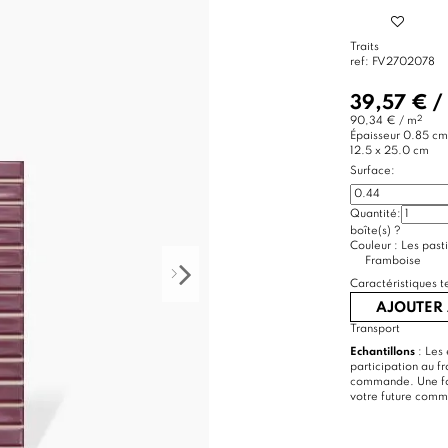
Traits
ref:
FV2702078
39,57 €
/
2
90,34 € / m
Épaisseur
0.85 cm
12.5 x 25.0 cm
Surface:
Quantité:
boîte(s)
?
Couleur :
Les pasti
Framboise
Caractéristiques t
AJOUTER 
Transport
Echantillons
: Les 
participation au f
commande. Une foi
votre future com