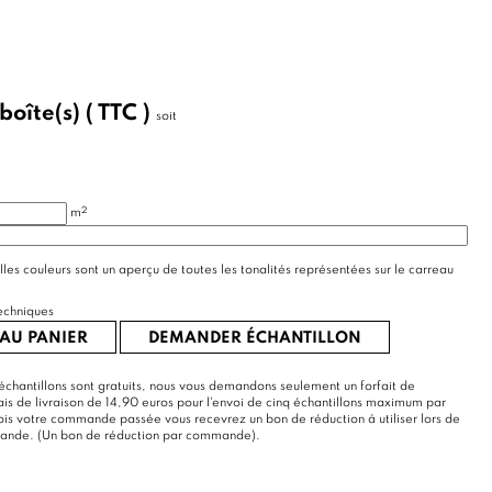
boîte(s)
( TTC )
soit
2
m
lles couleurs sont un aperçu de toutes les tonalités représentées sur le carreau
echniques
AU PANIER
DEMANDER ÉCHANTILLON
échantillons sont gratuits, nous vous demandons seulement un forfait de
rais de livraison de 14,90 euros pour l'envoi de cinq échantillons maximum par
s votre commande passée vous recevrez un bon de réduction à utiliser lors de
mande. (Un bon de réduction par commande).