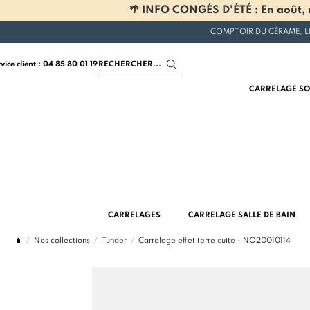
🌴 INFO CONGÉS D'ÉTÉ : En août, n
COMPTOIR DU CÉRAME, L
rvice client : 04 85 80 01 19
CARRELAGE SO
CARRELAGES
CARRELAGE SALLE DE BAIN
Nos collections
Tunder
Carrelage effet terre cuite - NO20010114