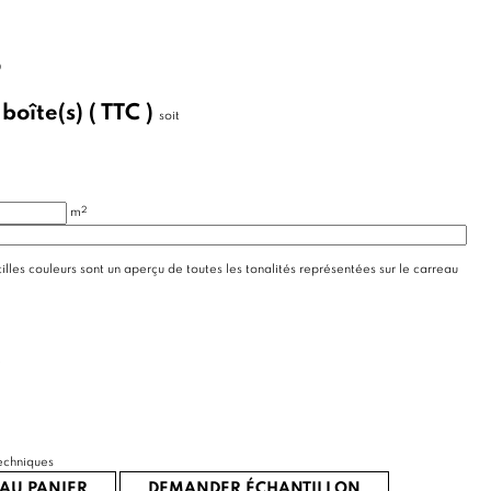
0
/
boîte(s)
( TTC )
soit
2
m
illes couleurs sont un aperçu de toutes les tonalités représentées sur le carreau
e
echniques
AU PANIER
DEMANDER ÉCHANTILLON