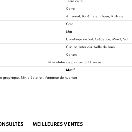
Terre cuite
Carré
Artisanal, Bohème ethnique, Vintage
Grès
Mat
Chauffage au Sol, Crédence, Mural, Sol
Cuisine
, Intérieur, Salle de bain
Carton
14 modèles de plaques différentes
Motif
é graphique, Mix aléatoire , Variation de nuances
CONSULTÉS
MEILLEURES VENTES