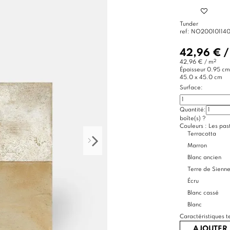
Tunder
ref:
NO20010114
42,96 €
2
42,96 € / m
Épaisseur
0.95 cm
45.0 x 45.0 cm
Surface:
Quantité:
boîte(s)
?
Couleurs :
Les past
Terracotta
Marron
Blanc ancien
Terre de Sienn
Écru
Blanc cassé
Blanc
Caractéristiques t
AJOUTER 