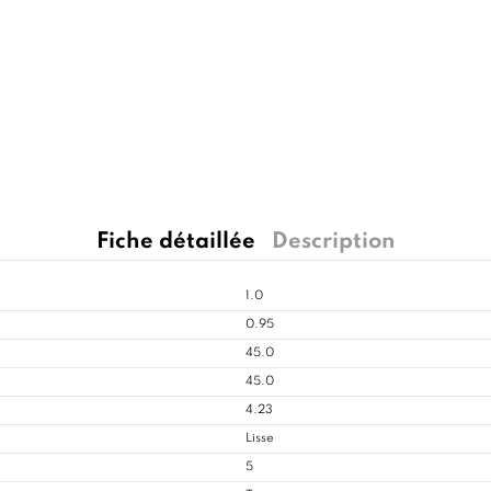
Fiche détaillée
Description
1.0
0.95
45.0
45.0
4.23
Lisse
5