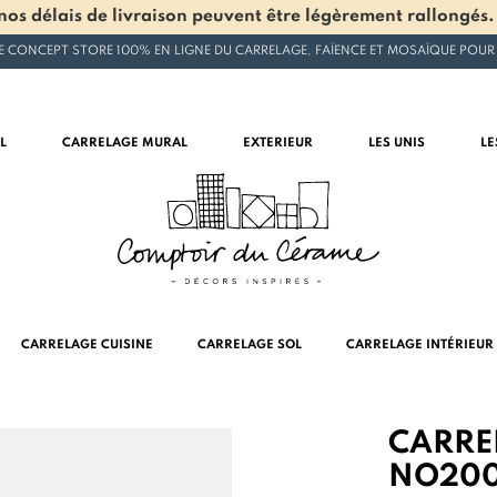
os délais de livraison peuvent être légèrement rallongés.
E CONCEPT STORE 100% EN LIGNE DU CARRELAGE, FAÏENCE ET MOSAÏQUE POUR
L
CARRELAGE MURAL
EXTERIEUR
LES UNIS
LE
CARRELAGE CUISINE
CARRELAGE SOL
CARRELAGE INTÉRIEUR
CARREL
NO200