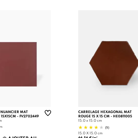
 NUANCIER MAT
CARRELAGE HEXAGONAL MAT
 15X15CM - FV2702449
ROUGE 15 X 15 CM - HE0811005
cm
15.0 x 15.0 cm
(9)
cm
15.0 X 15.0 cm