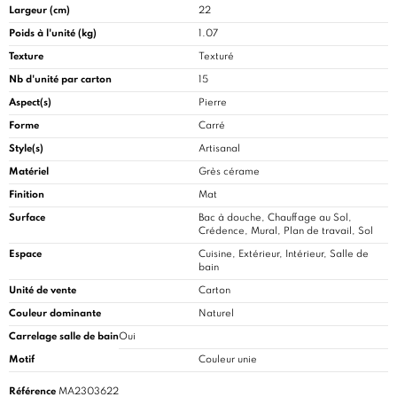
Largeur (cm)
22
Poids à l'unité (kg)
1.07
Texture
Texturé
Nb d'unité par carton
15
Aspect(s)
Pierre
Forme
Carré
Style(s)
Artisanal
Matériel
Grès cérame
Finition
Mat
Surface
Bac à douche, Chauffage au Sol,
Crédence, Mural, Plan de travail, Sol
Espace
Cuisine
, Extérieur, Intérieur, Salle de
bain
Unité de vente
Carton
Couleur dominante
Naturel
Carrelage salle de bain
Oui
Motif
Couleur unie
Référence
MA2303622