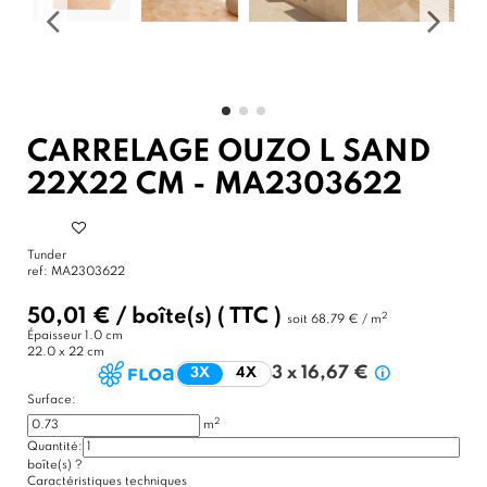
CARRELAGE OUZO L SAND
22X22 CM - MA2303622
Tunder
ref:
MA2303622
50,01 €
/
boîte(s)
( TTC )
2
soit
68,79 € / m
Épaisseur
1.0 cm
22.0 x 22 cm
3 x 16,67 €
3X
4X
Surface:
2
m
Quantité:
boîte(s)
?
Caractéristiques techniques