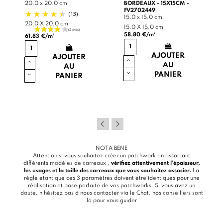
20.0 x 20.0 cm
BORDEAUX - 15X15CM -
FV2702449
(13)
15.0 x 15.0 cm
20.0 X 20.0 cm
15.0 X 15.0 cm
58.80 €/m²
61.83 €/m²
AJOUTER
AJOUTER
AU
AU
PANIER
PANIER
NOTA BENE
Attention si vous souhaitez créer un patchwork en associant
différents modèles de carreaux ,
vérifiez attentivement l’épaisseur,
les usages et la taille des carreaux que vous souhaitez associer.
La
règle étant que ces 3 paramètres doivent être identiques pour une
réalisation et pose parfaite de vos patchworks. Si vous avez un
doute, n’hésitez pas à nous contacter via le
Chat
, nos conseillers sont
là pour vous guider