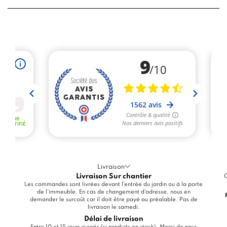
Livraison
Livraison Sur chantier
C
Les commandes sont livrées devant l'entrée du jardin ou à la porte
de l'immeuble. En cas de changement d'adresse, nous en
demander le surcoût car il doit être payé au préalable. Pas de
livraison le samedi.
Délai de livraison
Entre 10 et 15 jours ouvrés (si produits en stock). Merci de nous