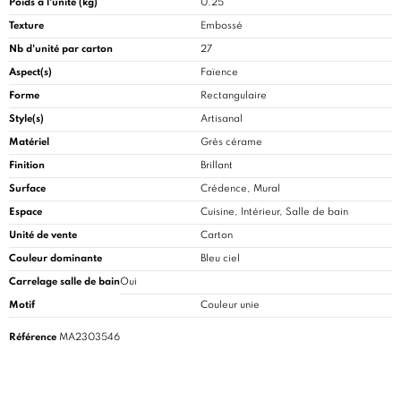
Poids à l'unité (kg)
0.25
Texture
Embossé
Nb d'unité par carton
27
Aspect(s)
Faïence
Forme
Rectangulaire
Style(s)
Artisanal
Matériel
Grès cérame
Finition
Brillant
Surface
Crédence, Mural
Espace
Cuisine
, Intérieur, Salle de bain
Unité de vente
Carton
Couleur dominante
Bleu ciel
Carrelage salle de bain
Oui
Motif
Couleur unie
Référence
MA2303546