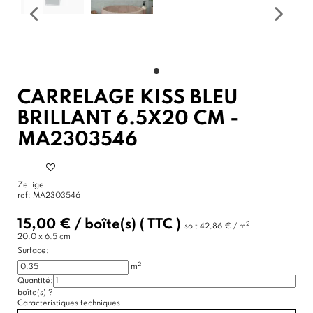
CARRELAGE KISS BLEU
BRILLANT 6.5X20 CM -
MA2303546
Zellige
ref:
MA2303546
15,00 €
/
boîte(s)
( TTC )
2
soit
42,86 € / m
20.0 x 6.5 cm
Surface:
2
m
Quantité:
boîte(s)
?
Caractéristiques techniques