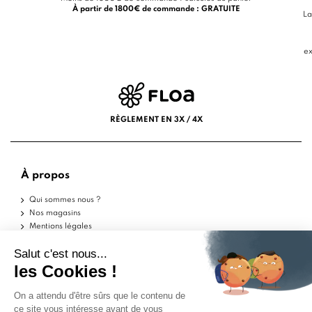
À partir de 1800€ de commande : GRATUITE
La
ex
RÈGLEMENT EN 3X / 4X
À propos
Qui sommes nous ?
Nos magasins
Mentions légales
Conditions d'utilisation
Politique de confidentialité
Aide
Echantillons
Livraisons