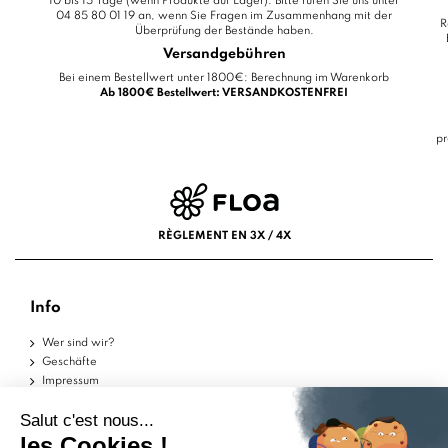
10 bis 15 Tage (wenn Produkte auf Lager). Bitte rufen Sie uns unter
04 85 80 01 19 an, wenn Sie Fragen im Zusammenhang mit der
R
Überprüfung der Bestände haben.
Versandgebühren
Bei einem Bestellwert unter 1800€: Berechnung im Warenkorb
Ab 1800€ Bestellwert: VERSANDKOSTENFREI
pr
RÈGLEMENT EN 3X / 4X
Info
Wer sind wir?
Geschäfte
Impressum
Nutzungsbedingungen
Datenschutzerklärung
Hilfe