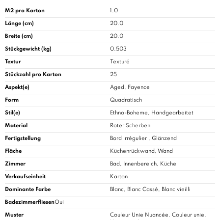
M2 pro Karton
1.0
Länge (cm)
20.0
Breite (cm)
20.0
Stückgewicht (kg)
0.503
Textur
Texturé
Stückzahl pro Karton
25
Aspekt(e)
Aged, Fayence
Form
Quadratisch
Stil(e)
Ethno-Boheme, Handgearbeitet
Material
Roter Scherben
Fertigstellung
Bord irrégulier , Glänzend
Fläche
Küchenrückwand, Wand
Zimmer
Bad
, Innenbereich, Küche
Verkaufseinheit
Karton
Dominante Farbe
Blanc, Blanc Cassé, Blanc vieilli
Badezimmerfliesen
Oui
Muster
Couleur Unie Nuancée, Couleur unie,