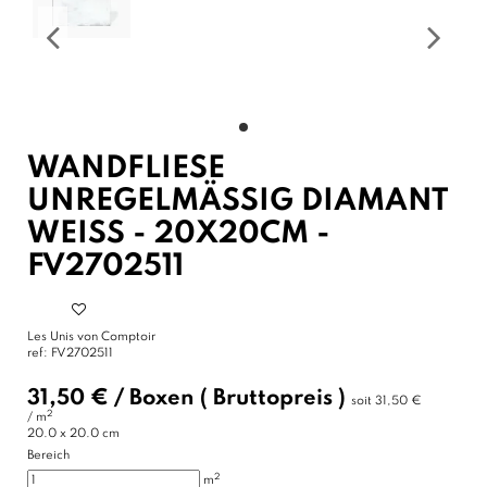
WANDFLIESE
UNREGELMÄSSIG DIAMANT W
EISS - 20X20CM - FV
2702511
Les Unis von Comptoir
ref:
FV2702511
31,50 €
/
Boxen
( Bruttopreis )
soit
31,50 €
2
/ m
20.0 x 20.0 cm
Bereich
2
m