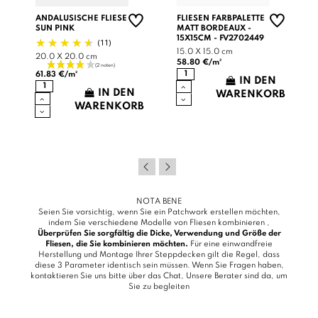
ANDALUSISCHE FLIESE
FLIESEN FARBPALETTE
SUN PINK
MATT BORDEAUX -
15X15CM - FV2702449
(11)
15.0 X 15.0 cm
20.0 X 20.0 cm
58.80 €/m²
61.83 €/m²
IN DEN
B
IN DEN
WARENKORB
WARENKORB
NOTA BENE
Seien Sie vorsichtig, wenn Sie ein Patchwork erstellen möchten,
indem Sie verschiedene Modelle von Fliesen kombinieren ,
Überprüfen Sie sorgfältig die Dicke, Verwendung und Größe der
Fliesen, die Sie kombinieren möchten.
Für eine einwandfreie
Herstellung und Montage Ihrer Steppdecken gilt die Regel, dass
diese 3 Parameter identisch sein müssen. Wenn Sie Fragen haben,
kontaktieren Sie uns bitte über das
Chat
, Unsere Berater sind da, um
Sie zu begleiten