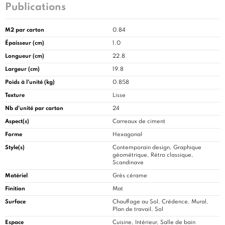
Publications
M2 par carton
0.84
Épaisseur (cm)
1.0
Longueur (cm)
22.8
Largeur (cm)
19.8
Poids à l'unité (kg)
0.858
Texture
Lisse
Nb d'unité par carton
24
Aspect(s)
Carreaux de ciment
Forme
Hexagonal
Style(s)
Contemporain design, Graphique
géométrique, Rétro classique,
Scandinave
Matériel
Grès cérame
Finition
Mat
Surface
Chauffage au Sol, Crédence, Mural,
Plan de travail, Sol
Espace
Cuisine
, Intérieur, Salle de bain