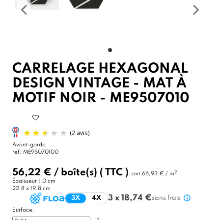
CARRELAGE HEXAGONAL
DESIGN VINTAGE - MAT À
MOTIF NOIR - ME9507010
Avant-garde
ref:
ME95070100
56,22 €
/
boîte(s)
( TTC )
2
soit
66,93 € / m
Épaisseur
1.0 cm
22.8 x 19.8 cm
3 x 18,74 €
3X
4X
sans frais
Surface:
2