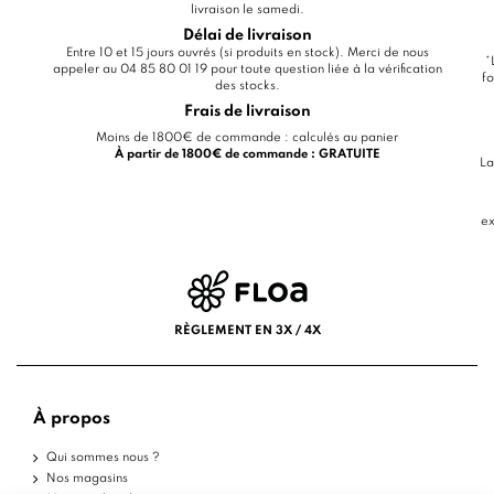
livraison le samedi.
Délai de livraison
Entre 10 et 15 jours ouvrés (si produits en stock). Merci de nous
*
appeler au 04 85 80 01 19 pour toute question liée à la vérification
fo
des stocks.
Frais de livraison
Moins de 1800€ de commande : calculés au panier
À partir de 1800€ de commande : GRATUITE
La
ex
RÈGLEMENT EN 3X / 4X
À propos
Qui sommes nous ?
Nos magasins