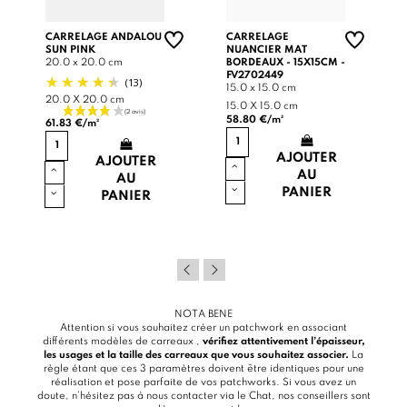
CARRELAGE ANDALOU
CARRELAGE
SUN PINK
NUANCIER MAT
20.0 x 20.0 cm
BORDEAUX - 15X15CM -
FV2702449
(13)
15.0 x 15.0 cm
20.0 X 20.0 cm
15.0 X 15.0 cm
58.80 €/m²
61.83 €/m²
AJOUTER
AJOUTER
AU
AU
PANIER
PANIER
NOTA BENE
Attention si vous souhaitez créer un patchwork en associant
différents modèles de carreaux ,
vérifiez attentivement l’épaisseur,
les usages et la taille des carreaux que vous souhaitez associer.
La
règle étant que ces 3 paramètres doivent être identiques pour une
réalisation et pose parfaite de vos patchworks. Si vous avez un
doute, n’hésitez pas à nous contacter via le
Chat
, nos conseillers sont