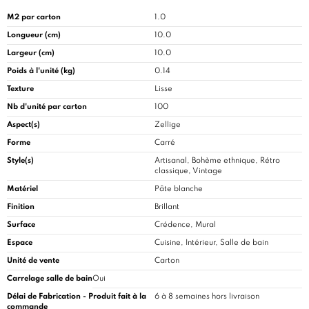
M2 par carton
1.0
Longueur (cm)
10.0
Largeur (cm)
10.0
Poids à l'unité (kg)
0.14
Texture
Lisse
Nb d'unité par carton
100
Aspect(s)
Zellige
Forme
Carré
Style(s)
Artisanal, Bohème ethnique, Rétro
classique, Vintage
Matériel
Pâte blanche
Finition
Brillant
Surface
Crédence, Mural
Espace
Cuisine
, Intérieur, Salle de bain
Unité de vente
Carton
Carrelage salle de bain
Oui
Délai de Fabrication - Produit fait à la
6 à 8 semaines hors livraison
commande