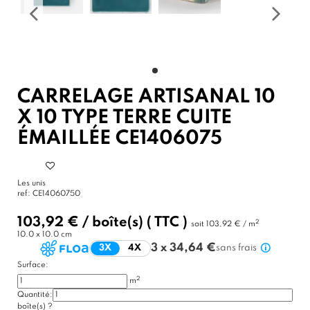
CARRELAGE ARTISANAL 10
X 10 TYPE TERRE CUITE
ÉMAILLÉE CE1406075
Les unis
ref:
CE14060750
103,92 €
/
boîte(s)
( TTC )
2
soit
103,92 € / m
10.0 x 10.0 cm
3 x 34,64 €
3X
4X
sans frais
Surface:
2
m
Quantité:
boîte(s)
?