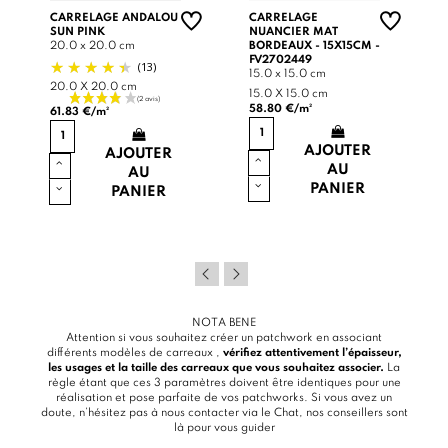
CARRELAGE ANDALOU
CARRELAGE
SUN PINK
NUANCIER MAT
20.0 x 20.0 cm
BORDEAUX - 15X15CM -
FV2702449
(13)
15.0 x 15.0 cm
20.0 X 20.0 cm
15.0 X 15.0 cm
58.80 €/m²
61.83 €/m²
AJOUTER
AJOUTER
AU
AU
PANIER
PANIER
NOTA BENE
Attention si vous souhaitez créer un patchwork en associant
différents modèles de carreaux ,
vérifiez attentivement l’épaisseur,
les usages et la taille des carreaux que vous souhaitez associer.
La
règle étant que ces 3 paramètres doivent être identiques pour une
réalisation et pose parfaite de vos patchworks. Si vous avez un
doute, n’hésitez pas à nous contacter via le
Chat
, nos conseillers sont
là pour vous guider