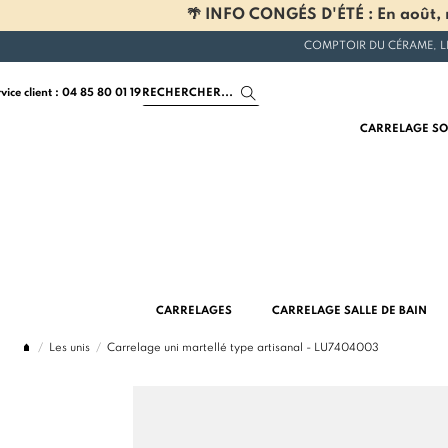
🌴 INFO CONGÉS D'ÉTÉ : En août, n
COMPTOIR DU CÉRAME, L
rvice client : 04 85 80 01 19
CARRELAGE SO
CARRELAGES
CARRELAGE SALLE DE BAIN
Les unis
Carrelage uni martellé type artisanal - LU7404003