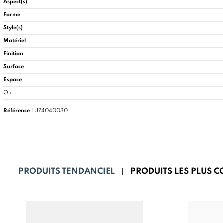
Aspect(s)
Forme
Style(s)
Matériel
Finition
Surface
Espace
Oui
Référence
LU74040030
PRODUITS TENDANCIEL
PRODUITS LES PLUS 