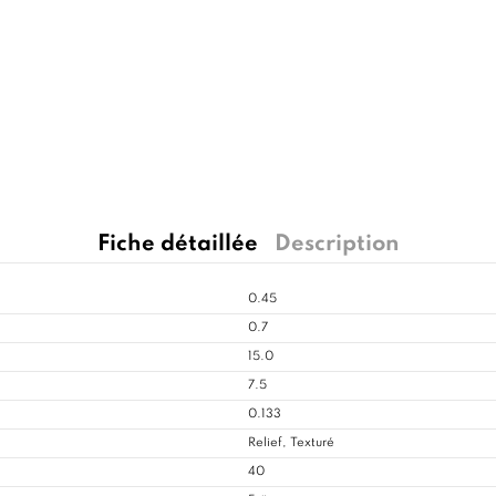
Fiche détaillée
Description
0.45
0.7
15.0
7.5
0.133
Relief, Texturé
40