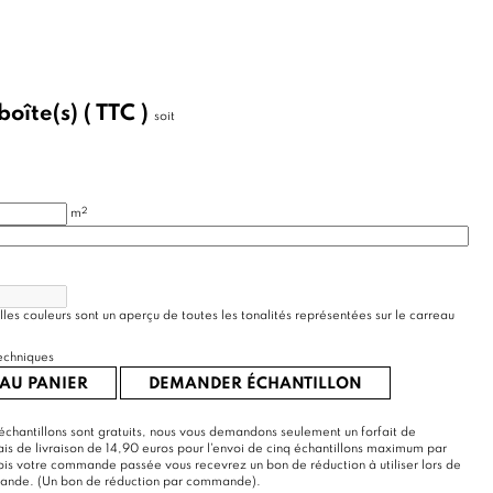
boîte(s)
( TTC )
soit
2
m
lles couleurs sont un aperçu de toutes les tonalités représentées sur le carreau
echniques
AU PANIER
DEMANDER ÉCHANTILLON
échantillons sont gratuits, nous vous demandons seulement un forfait de
rais de livraison de 14,90 euros pour l'envoi de cinq échantillons maximum par
s votre commande passée vous recevrez un bon de réduction à utiliser lors de
mande. (Un bon de réduction par commande).