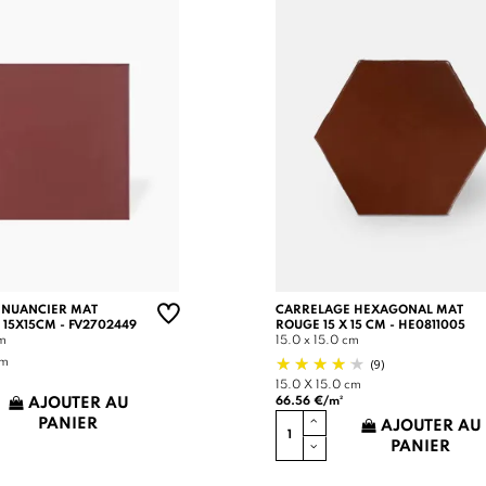
 NUANCIER MAT
CARRELAGE HEXAGONAL MAT
 15X15CM - FV2702449
ROUGE 15 X 15 CM - HE0811005
cm
15.0 x 15.0 cm
(9)
cm
15.0 X 15.0 cm
66.56 €/m²
AJOUTER AU
PANIER
AJOUTER AU
PANIER