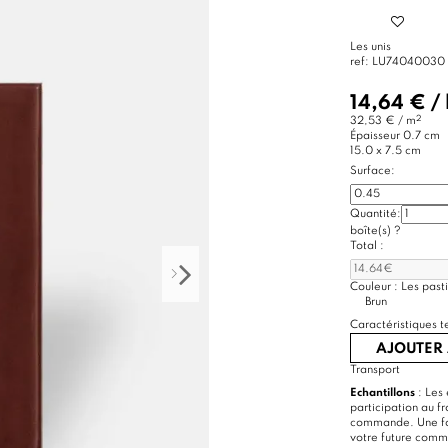
Les unis
ref:
LU74040030
14,64 €
/
2
32,53 € / m
Épaisseur
0.7 cm
15.0 x 7.5 cm
Surface:
Quantité:
boîte(s)
?
Total :
Couleur :
Les pasti
Brun
Caractéristiques t
AJOUTER 
Transport
Echantillons
: Les 
participation au f
commande. Une foi
votre future com