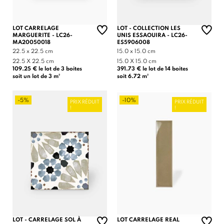
LOT CARRELAGE
LOT - COLLECTION LES
MARGUERITE - LC26-
UNIS ESSAOUIRA - LC26-
MA20050018
ES5906008
22.5 x 22.5 cm
15.0 x 15.0 cm
22.5 X 22.5 cm
15.0 X 15.0 cm
109.25 € le lot de 3 boites
391.73 € le lot de 14 boites
soit un lot de 3 m²
soit 6.72 m²
-5%
-10%
PRIX RÉDUIT
PRIX RÉDUIT
!
!
LOT - CARRELAGE SOL À
LOT CARRELAGE REAL