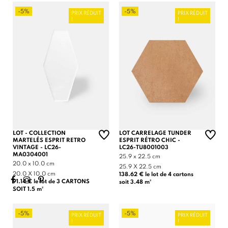
-5%
-5%
PRIX RÉDUIT
PRIX RÉDUIT
!
!
LOT - COLLECTION
LOT CARRELAGE TUNDER
MARTELÉS ESPRIT RETRO
ESPRIT RÉTRO CHIC -
VINTAGE - LC26-
LC26-TU8001003
MA0304001
25.9 x 22.5 cm
20.0 x 10.0 cm
25.9 X 22.5 cm
20.0 X 10.0 cm
138.62 € le lot de 4 cartons
91.14 € le lot de 3 CARTONS
soit 3.48 m²
SOIT 1.5 m²
-5%
-5%
PRIX RÉDUIT
PRIX RÉDUIT
!
!