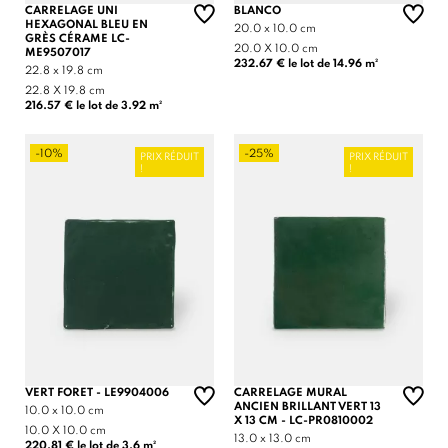
CARRELAGE UNI
BLANCO
HEXAGONAL BLEU EN
20.0 x 10.0 cm
GRÈS CÉRAME LC-
20.0 X 10.0 cm
ME9507017
232.67 € le lot de 14.96 m²
22.8 x 19.8 cm
22.8 X 19.8 cm
216.57 € le lot de 3.92 m²
-10%
-25%
PRIX RÉDUIT
PRIX RÉDUIT
!
!
VERT FORET - LE9904006
CARRELAGE MURAL
ANCIEN BRILLANT VERT 13
10.0 x 10.0 cm
X 13 CM - LC-PR0810002
10.0 X 10.0 cm
13.0 x 13.0 cm
220.81 € le lot de 3.6 m²