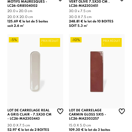
MOTIFS MAURESQUES -
VERT OLIVE 7.5X30 CM .
LC26-GR8504002
LC26-MA2303451
20.0 x 20.0 cm
30.0 x 7.5 cm
20.0 X 20.0 cm
30.0 X 7.5 cm
125.69 € le lot de 5 boites
248.81 € le lot de 10 BOITES
soit 2.6 m²
SOIT 5.3 m²
-5%
-10%
PRIX RÉDUIT
PRIX RÉDUIT
!
!
LOT DE CARRELAGE REAL
LOT DE CARRELAGE
A GRIS CLAIR - 7.5X30 CM
CARMIN GLOSS 5X15 -
- LC26-MA2303443
LC26-MA2303257
30.0 X 7.5 cm
15.0 X 5.0 cm
52.97 € le lot de 2 BOITES
109.30 € le lot de 3 boites