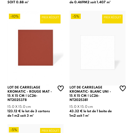
SOIT 0.88 m²
de 0.469M2 soit 1.407 m²
-10%
-5%
PRIX RÉDUIT
PRIX RÉDUIT
!
!
LOT DE CARRELAGE
LOT DE CARRELAGE
KROMATIC - ROUGE MAT -
KROMATIC- BLANC UNI -
15 X 15 CM | LC26-
15 X 15 CM | LC26-
NT2025378
NT2025381
15.0 X 15.0 cm
15.0 X 15.0 cm
123.12 € le lot de 3 cartons
43.32 € le lot de 1 boite de
de 1 m2 soit 3 m²
1m2 soit 1 m²
-5%
PRIX RÉDUIT