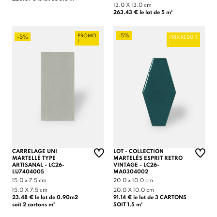
13.0 X 13.0 cm
263.43 € le lot de 5 m²
-5%
PROMO
-5%
PRIX RÉDUIT
!
!
CARRELAGE UNI
LOT - COLLECTION
MARTELLÉ TYPE
MARTELÉS ESPRIT RETRO
ARTISANAL - LC26-
VINTAGE - LC26-
LU7404005
MA0304002
15.0 x 7.5 cm
20.0 x 10.0 cm
15.0 X 7.5 cm
20.0 X 10.0 cm
23.48 € le lot de 0.90m2
91.14 € le lot de 3 CARTONS
soit 2 cartons m²
SOIT 1.5 m²