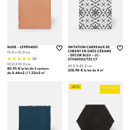
NUDE - LE9904001
IMITATION CARREAUX DE
CIMENT EN GRÈS CÉRAME
10.0 x 10.0 cm
- DÉCOR BLEU – LC-
(2)
ST1140002/T23 C7
10.0 X 10.0 cm
45.2 X 45.2 cm
80.95 € le lot de 3 cartons
238.90 € le lot de 4 m²
de 0.44m2 // 1.32m2 m²
-40%
PRIX RÉDUIT
!