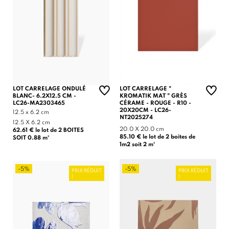
LOT CARRELAGE ONDULÉ
LOT CARRELAGE "
BLANC- 6.2X12.5 CM -
KROMATIK MAT " GRÈS
LC26-MA2303465
CÉRAME - ROUGE - R10 -
20X20CM - LC26-
12.5 x 6.2 cm
NT2025274
12.5 X 6.2 cm
20.0 X 20.0 cm
62.61 € le lot de 2 BOITES
85.10 € le lot de 2 boites de
SOIT 0.88 m²
1m2 soit 2 m²
-5%
-5%
PRIX RÉDUIT
PRIX RÉDUIT
!
!