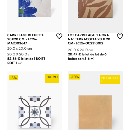
CARRELAGE BLEUETTE
LOT CARRELAGE "IA ORA
20X20 CM - LC26-
NA" TERRACOTTA 20 X 20
MA2303647
CM- LC26-OC2310012
20.0 x 20.0 cm
20.0 X 20.0 cm
20.0 X 20.0 cm
211.47 € le lot de lot de 6
52.86 € le lot de 1 BOITE
boites soit 3.6 m²
SOIT 1 m²
-10%
PROMO
-5%
PRIX RÉDUIT
!
!