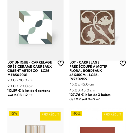
LOT UNIQUE - CARRELAGE
LOT - CARRELAGE
GRÈS CÉRAME CARREAUX
PRÉDÉCOUPÉ À MOTIF
CIMENT ARTDECO - LC26-
FLORAL BORDEAUX -
ME8502001
45X45CM - LC26-
FV2702159
20.0 x 20.0 cm
45.0 x 45.0 cm
20.0 X 20.0 cm
45.0 X 45.0 cm
113.89 € le lot de 4 cartons
127.76 € le lot de 3 boites
soit 2.08 m2 m²
de 1M2 soit 3m2 m²
-5%
-10%
PRIX RÉDUIT
PRIX RÉDUIT
!
!