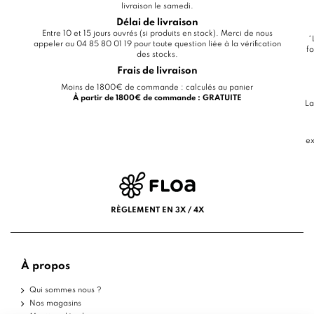
livraison le samedi.
Délai de livraison
Entre 10 et 15 jours ouvrés (si produits en stock). Merci de nous
*
appeler au 04 85 80 01 19 pour toute question liée à la vérification
fo
des stocks.
Frais de livraison
Moins de 1800€ de commande : calculés au panier
À partir de 1800€ de commande : GRATUITE
La
ex
RÈGLEMENT EN 3X / 4X
À propos
Qui sommes nous ?
Nos magasins