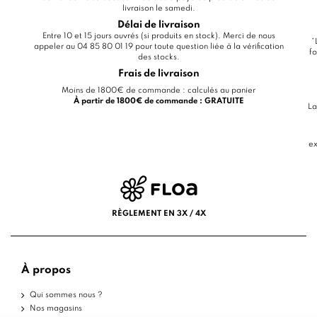
livraison le samedi.
Délai de livraison
Entre 10 et 15 jours ouvrés (si produits en stock). Merci de nous
*
appeler au 04 85 80 01 19 pour toute question liée à la vérification
fo
des stocks.
Frais de livraison
Moins de 1800€ de commande : calculés au panier
À partir de 1800€ de commande : GRATUITE
La
ex
RÈGLEMENT EN 3X / 4X
À propos
Qui sommes nous ?
Nos magasins