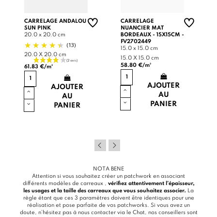
CARRELAGE ANDALOU
CARRELAGE
SUN PINK
NUANCIER MAT
20.0 x 20.0 cm
BORDEAUX - 15X15CM -
FV2702449
(13)
15.0 x 15.0 cm
20.0 X 20.0 cm
15.0 X 15.0 cm
58.80 €/m²
61.83 €/m²
AJOUTER
AJOUTER
AU
AU
PANIER
PANIER
NOTA BENE
Attention si vous souhaitez créer un patchwork en associant
différents modèles de carreaux ,
vérifiez attentivement l’épaisseur,
les usages et la taille des carreaux que vous souhaitez associer.
La
règle étant que ces 3 paramètres doivent être identiques pour une
réalisation et pose parfaite de vos patchworks. Si vous avez un
doute, n’hésitez pas à nous contacter via le
Chat
, nos conseillers sont