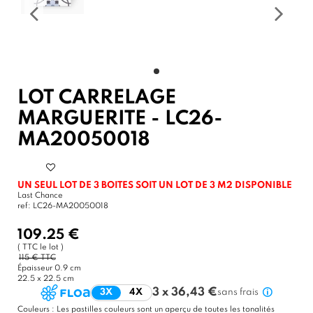
LOT CARRELAGE
MARGUERITE - LC26-
MA20050018
UN SEUL LOT DE 3 BOITES SOIT UN LOT DE 3 M2 DISPONIBLE
Last Chance
ref:
LC26-MA20050018
109.25 €
( TTC le lot )
115 € TTC
Épaisseur
0.9 cm
22.5 x 22.5 cm
3 x 36,43 €
3X
4X
sans frais
Couleurs :
Les pastilles couleurs sont un aperçu de toutes les tonalités