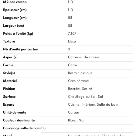
M2 par carton
1.0
Épaisseur (cm)
1.0
Longueur (cm)
58
Largeur (cm)
58
Poids à l'unité (kg)
7.167
Texture
Lisse
Nb d'unité par carton
3
Aspect(s)
Carreaux de ciment
Forme
Carré
Style(s)
Rétro classique
Matériel
Grès cérame
Finition
Rectifié, Satiné
Surface
Chauffage au Sol, Sol
Espace
Cuisine
, Intérieur, Salle de bain
Unité de vente
Carton
Couleur dominante
Blanc, Noir
Carrelage salle de bain
Oui