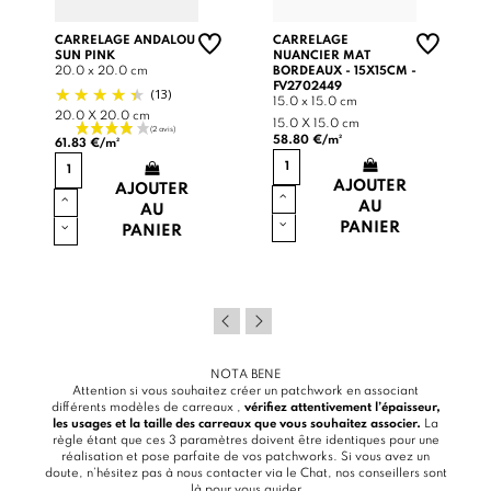
CARRELAGE ANDALOU
CARRELAGE
SUN PINK
NUANCIER MAT
20.0 x 20.0 cm
BORDEAUX - 15X15CM -
FV2702449
(13)
15.0 x 15.0 cm
20.0 X 20.0 cm
15.0 X 15.0 cm
58.80 €/m²
61.83 €/m²
AJOUTER
AJOUTER
AU
AU
PANIER
PANIER
NOTA BENE
Attention si vous souhaitez créer un patchwork en associant
différents modèles de carreaux ,
vérifiez attentivement l’épaisseur,
les usages et la taille des carreaux que vous souhaitez associer.
La
règle étant que ces 3 paramètres doivent être identiques pour une
réalisation et pose parfaite de vos patchworks. Si vous avez un
doute, n’hésitez pas à nous contacter via le
Chat
, nos conseillers sont
là pour vous guider