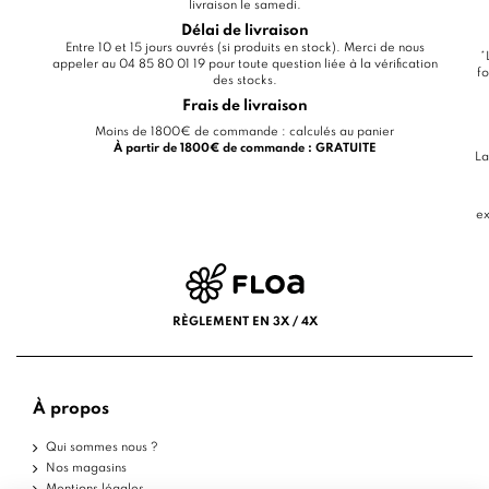
livraison le samedi.
Délai de livraison
Entre 10 et 15 jours ouvrés (si produits en stock). Merci de nous
*
appeler au 04 85 80 01 19 pour toute question liée à la vérification
fo
des stocks.
Frais de livraison
Moins de 1800€ de commande : calculés au panier
À partir de 1800€ de commande : GRATUITE
La
ex
RÈGLEMENT EN 3X / 4X
À propos
Qui sommes nous ?
Nos magasins
Mentions légales