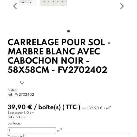
CARRELAGE POUR SOL -
MARBRE BLANC AVEC
CABOCHON NOIR -
58X58CM - FV2702402
Bistrot
ref:
FV2702402
39,90 €
/
boîte(s)
( TTC )
2
soit
39,90 € / m
Épaisseur
1.0 cm
58 x 58 cm
Surface:
2
m
Quantité: