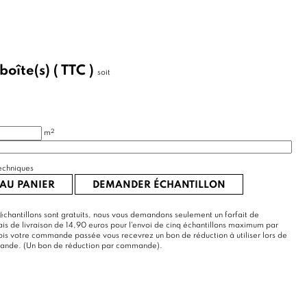
boîte(s)
( TTC )
soit
2
m
echniques
AU PANIER
DEMANDER ÉCHANTILLON
échantillons sont gratuits, nous vous demandons seulement un forfait de
rais de livraison de 14,90 euros pour l'envoi de cinq échantillons maximum par
s votre commande passée vous recevrez un bon de réduction à utiliser lors de
mande. (Un bon de réduction par commande).