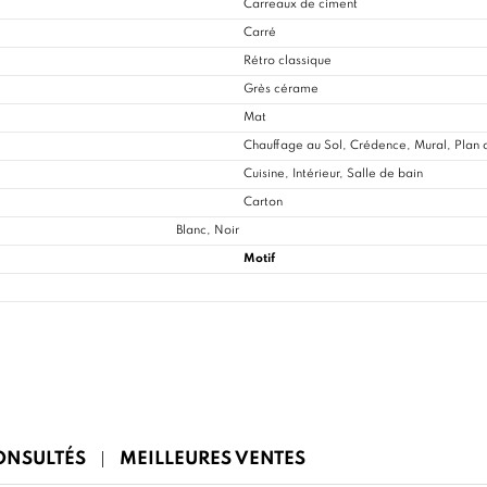
Carreaux de ciment
Carré
Rétro classique
Grès cérame
Mat
Chauffage au Sol, Crédence, Mural, Plan d
Cuisine
, Intérieur, Salle de bain
Carton
Blanc, Noir
Motif
CONSULTÉS
MEILLEURES VENTES