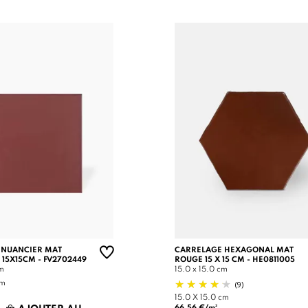
 NUANCIER MAT
CARRELAGE HEXAGONAL MAT
 15X15CM - FV2702449
ROUGE 15 X 15 CM - HE0811005
cm
15.0 x 15.0 cm
(9)
cm
15.0 X 15.0 cm