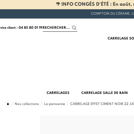
🌴 INFO CONGÉS D'ÉTÉ : En août, n
COMPTOIR DU CÉRAME, L
rvice client : 04 85 80 01 19
CARRELAGE SO
CARRELAGES
CARRELAGE SALLE DE BAIN
Nos collections
La parisienne
CARRELAGE EFFET CIMENT NOIR 22.3