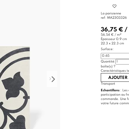
La parisienne
ref:
MA2303326
36,75 €
/
2
56,54 € / m
Épaisseur
0.9 cm
22.3 x 22.3 cm
Surface:
Quantité:
boîte(s)
?
Caractéristiques t
AJOUTER 
Transport
Echantillons
: Les 
participation au f
commande. Une foi
votre future com