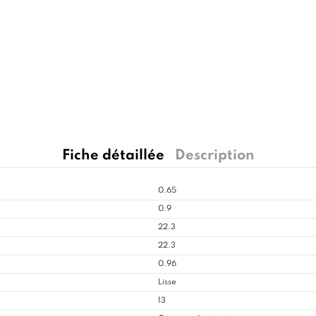
Fiche détaillée
Description
0.65
0.9
22.3
22.3
0.96
Lisse
13