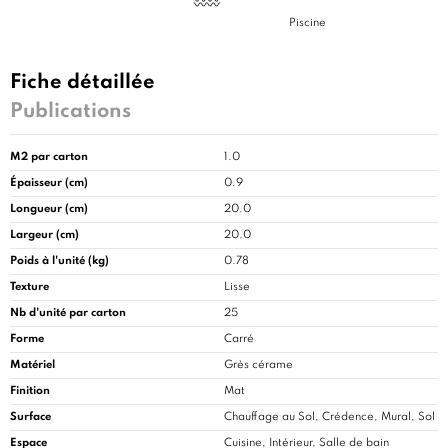
Piscine
Fiche détaillée
Publications
M2 par carton
1.0
Épaisseur (cm)
0.9
Longueur (cm)
20.0
Largeur (cm)
20.0
Poids à l'unité (kg)
0.78
Texture
Lisse
Nb d'unité par carton
25
Forme
Carré
Matériel
Grès cérame
Finition
Mat
Surface
Chauffage au Sol, Crédence, Mural, Sol
Espace
Cuisine
, Intérieur, Salle de bain