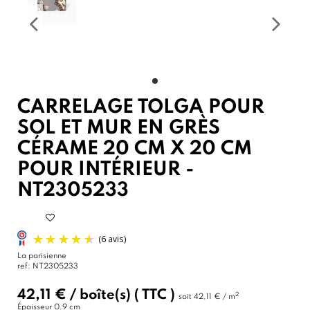
CARRELAGE TOLGA POUR
SOL ET MUR EN GRÈS
CÉRAME 20 CM X 20 CM
POUR INTÉRIEUR -
NT2305233
La parisienne
ref:
NT2305233
42,11 €
/
boîte(s)
( TTC )
2
soit
42,11 € / m
Épaisseur
0.9 cm