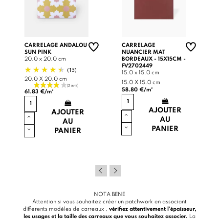
CARRELAGE ANDALOU
CARRELAGE
SUN PINK
NUANCIER MAT
20.0 x 20.0 cm
BORDEAUX - 15X15CM -
FV2702449
(13)
15.0 x 15.0 cm
20.0 X 20.0 cm
15.0 X 15.0 cm
58.80 €/m²
61.83 €/m²
AJOUTER
AJOUTER
AU
AU
PANIER
PANIER
NOTA BENE
Attention si vous souhaitez créer un patchwork en associant
différents modèles de carreaux ,
vérifiez attentivement l’épaisseur,
les usages et la taille des carreaux que vous souhaitez associer.
La