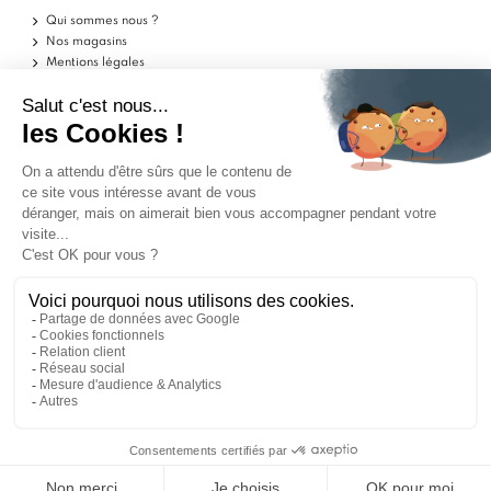
Qui sommes nous ?
Nos magasins
Mentions légales
Conditions d'utilisation
Politique de confidentialité
Aide
Echantillons
Livraisons
Retours
FAQ
Contactez-nous
Blog
Marchand approuvé par la Société des Avis Garantis,
cliquez ici pour vérifier
.
ILS PARLENT DE NOUS
9
9
/10
/10
1562 avis
1562 avis