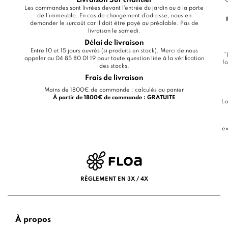
Livraison Sur chantier
C
Les commandes sont livrées devant l'entrée du jardin ou à la porte
de l'immeuble. En cas de changement d'adresse, nous en
demander le surcoût car il doit être payé au préalable. Pas de
livraison le samedi.
Délai de livraison
Entre 10 et 15 jours ouvrés (si produits en stock). Merci de nous
*
appeler au 04 85 80 01 19 pour toute question liée à la vérification
fo
des stocks.
Frais de livraison
Moins de 1800€ de commande : calculés au panier
À partir de 1800€ de commande : GRATUITE
La
ex
RÈGLEMENT EN 3X / 4X
À propos