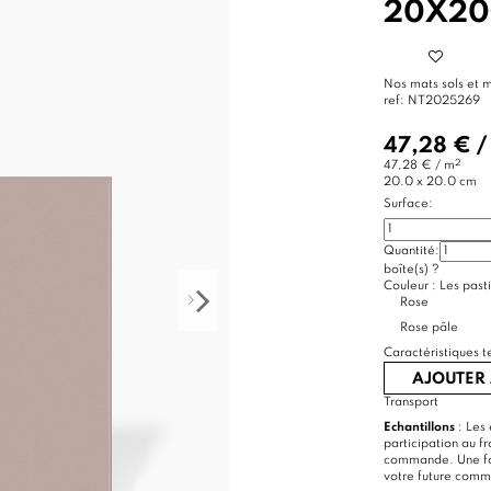
20X20
Nos mats sols et 
ref:
NT2025269
47,28 €
2
47,28 € / m
20.0 x 20.0 cm
Surface:
Quantité:
boîte(s)
?
Couleur :
Les pasti
Rose
Rose pâle
Caractéristiques t
AJOUTER 
Transport
Echantillons
: Les 
participation au f
commande. Une foi
votre future com