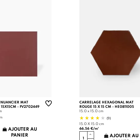
 NUANCIER MAT
CARRELAGE HEXAGONAL MAT
 15X15CM - FV2702449
ROUGE 15 X 15 CM - HE0811005
cm
15.0 x 15.0 cm
(9)
cm
15.0 X 15.0 cm
66.56 €/m²
AJOUTER AU
PANIER
AJOUTER AU