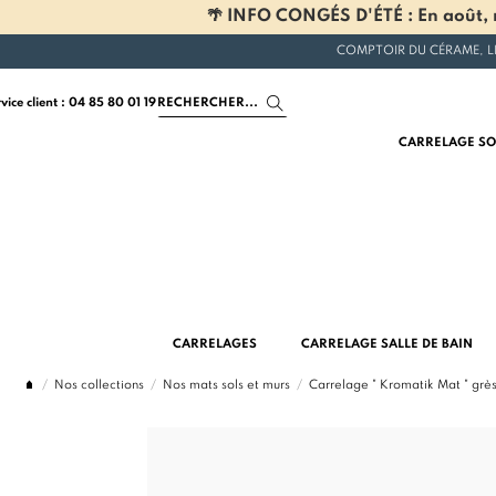
🌴 INFO CONGÉS D'ÉTÉ : En août, n
COMPTOIR DU CÉRAME, L
rvice client : 04 85 80 01 19
CARRELAGE SO
CARRELAGES
CARRELAGE SALLE DE BAIN
Nos collections
Nos mats sols et murs
Carrelage " Kromatik Mat " gr