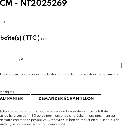
CM - NT2025269
murs
/
boîte(s)
( TTC )
soit
2
m
lles couleurs sont un aperçu de toutes les tonalités représentées sur le carreau
echniques
AU PANIER
DEMANDER ÉCHANTILLON
échantillons sont gratuits, nous vous demandons seulement un forfait de
rais de livraison de 14,90 euros pour l'envoi de cinq échantillons maximum par
s votre commande passée vous recevrez un bon de réduction à utiliser lors de
mande. (Un bon de réduction par commande).