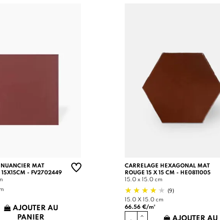
 NUANCIER MAT
CARRELAGE HEXAGONAL MAT
 15X15CM - FV2702449
ROUGE 15 X 15 CM - HE0811005
cm
15.0 x 15.0 cm
(9)
cm
15.0 X 15.0 cm
66.56 €/m²
AJOUTER AU
PANIER
AJOUTER AU