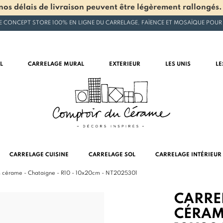
os délais de livraison peuvent être légèrement rallongés.
E CONCEPT STORE 100% EN LIGNE DU CARRELAGE, FAÏENCE ET MOSAÏQUE POUR
L
CARRELAGE MURAL
EXTERIEUR
LES UNIS
LE
CARRELAGE CUISINE
CARRELAGE SOL
CARRELAGE INTÉRIEUR
ès cérame - Chataigne - R10 - 10x20cm - NT2025301
CARRE
CÉRAME