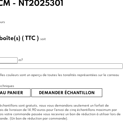
CM - NT2025301
murs
boîte(s)
( TTC )
soit
2
m
lles couleurs sont un aperçu de toutes les tonalités représentées sur le carreau
echniques
AU PANIER
DEMANDER ÉCHANTILLON
échantillons sont gratuits, nous vous demandons seulement un forfait de
rais de livraison de 14,90 euros pour l'envoi de cinq échantillons maximum par
s votre commande passée vous recevrez un bon de réduction à utiliser lors de
mande. (Un bon de réduction par commande).