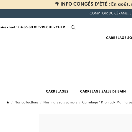
🌴 INFO CONGÉS D'ÉTÉ : En août, n
COMPTOIR DU CÉRAME, L
rvice client : 04 85 80 01 19
CARRELAGE SO
CARRELAGES
CARRELAGE SALLE DE BAIN
Nos collections
Nos mats sols et murs
Carrelage " Kromatik Mat " gr