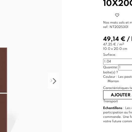
10X20
Nos mats sols et 
ref:
NT2025301
49,14 €
/
2
47,25 € / m
10.0 x 20.0 cm
Surface:
Quantité:
boîte(s)
?
Couleur :
Les pasti
Marron
Caractéristiques t
AJOUTER 
Transport
Echantillons
: Les 
participation au f
commande. Une foi
votre future com