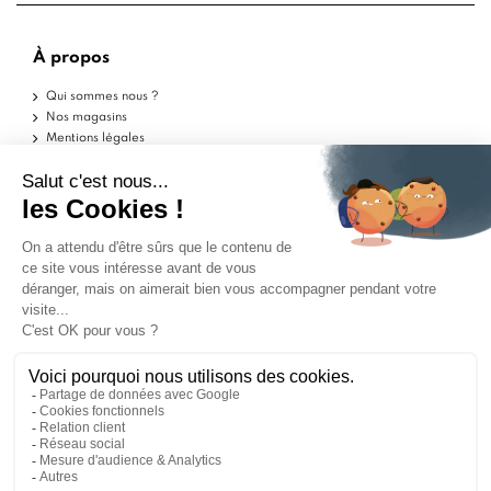
À propos
Qui sommes nous ?
Nos magasins
Mentions légales
Conditions d'utilisation
Politique de confidentialité
Aide
Echantillons
Livraisons
Retours
FAQ
Contactez-nous
Blog
Marchand approuvé par la Société des Avis Garantis,
cliquez ici pour vérifier
.
ILS PARLENT DE NOUS