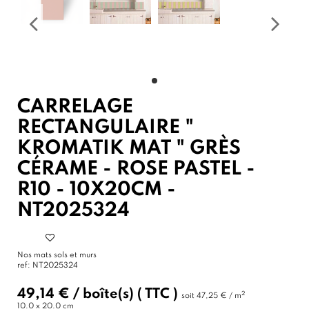
CARRELAGE
RECTANGULAIRE "
KROMATIK MAT " GRÈS
CÉRAME - ROSE PASTEL -
R10 - 10X20CM -
NT2025324
Nos mats sols et murs
ref:
NT2025324
49,14 €
/
boîte(s)
( TTC )
2
soit
47,25 € / m
10.0 x 20.0 cm