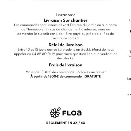
Livraison
Livraison Sur chantier
C
Les commandes sont livrées devant l'entrée du jardin ou à la porte
de l'immeuble. En cas de changement d'adresse, nous en
demander le surcoût car il doit être payé au préalable. Pas de
livraison le samedi.
Délai de livraison
Entre 10 et 15 jours ouvrés (si produits en stock). Merci de nous
*
appeler au 04 85 80 01 19 pour toute question liée à la vérification
fo
des stocks.
Frais de livraison
Moins de 1800€ de commande : calculés au panier
À partir de 1800€ de commande : GRATUITE
La
ex
RÈGLEMENT EN 3X / 4X