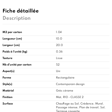
Fiche détaillée
Description
M2 par carton
1.04
Longueur (cm)
10.0
Largeur (cm)
20.0
Poids à l'unité (kg)
0.36
Texture
Lisse
Nb d'unité par carton
52
Aspect(s)
Uni
Forme
Rectangulaire
Style(s)
Contemporain design
Matériel
Grès cérame
Finition
Mat, R10 - CLASSE 2
Surface
Chauffage au Sol, Crédence, Mural,
Passage intense, Plan de travail, Sol,
Terrasse couverte