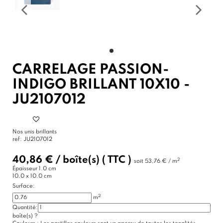
CARRELAGE PASSION-
INDIGO BRILLANT 10X10 -
JU2107012
Nos unis brillants
ref:
JU2107012
40,86 €
/
boîte(s)
( TTC )
2
soit
53,76 € / m
Épaisseur
1.0 cm
10.0 x 10.0 cm
Surface:
2
m
Quantité:
boîte(s)
?