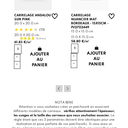
CARRELAGE ANDALOU
CARRELAGE
SUN PINK
NUANCIER MAT
20.0 x 20.0 cm
BORDEAUX - 15X15CM -
FV2702449
(13)
15.0 x 15.0 cm
20.0 X 20.0 cm
15.0 X 15.0 cm
58.80 €/m²
61.83 €/m²
AJOUTER
AJOUTER
AU
AU
PANIER
PANIER
NOTA BENE
Attention si vous souhaitez créer un patchwork en associant
différents modèles de carreaux ,
vérifiez attentivement l’épaisseur,
les usages et la taille des carreaux que vous souhaitez associer.
La
règle étant que ces 3 paramètres doivent être identiques pour une
réalisation et pose parfaite de vos patchworks. Si vous avez un