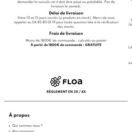
demander le surcoût car il doit être payé au préalable. Pas de
livraison le samedi.
Délai de livraison
Entre 10 et 15 jours ouvrés (si produits en stock). Merci de nous
*
appeler au 04 85 80 01 19 pour toute question liée à la vérification
fo
des stocks.
Frais de livraison
Moins de 1800€ de commande : calculés au panier
À partir de 1800€ de commande : GRATUITE
La
ex
RÈGLEMENT EN 3X / 4X
À propos
Qui sommes nous ?
Nos magasins