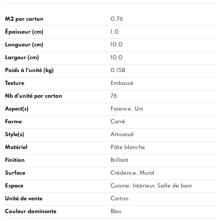
M2 par carton
0.76
Épaisseur (cm)
1.0
Longueur (cm)
10.0
Largeur (cm)
10.0
Poids à l'unité (kg)
0.158
Texture
Embossé
Nb d'unité par carton
76
Aspect(s)
Faïence, Uni
Forme
Carré
Style(s)
Artisanal
Matériel
Pâte blanche
Finition
Brillant
Surface
Crédence, Mural
Espace
Cuisine
, Intérieur, Salle de bain
Unité de vente
Carton
Couleur dominante
Bleu