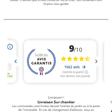
doute, n’hésitez pas à nous contacter via le
Chat
, nos conseillers sont
là pour vous guider
Livraison
Livraison Sur chantier
C
Les commandes sont livrées devant l'entrée du jardin ou à la porte
de l'immeuble. En cas de changement d'adresse, nous en